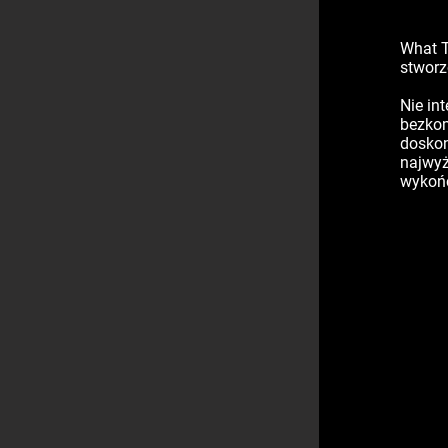
What T
stworz
Nie int
bezko
doskon
najwyż
wykońc