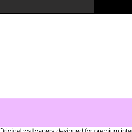
E ME H
Original wallpapers designed for premium inter