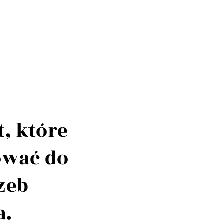
, które
ować do
zeb
a.