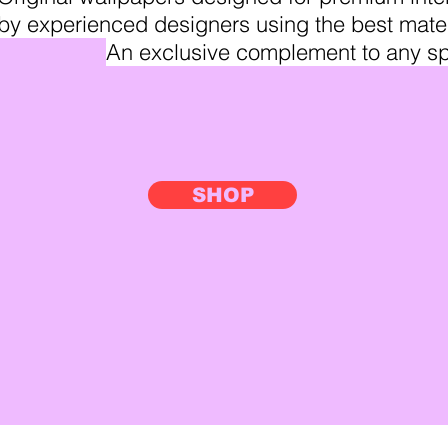
by experienced designers using the best mater
An exclusive complement to any s
SHOP