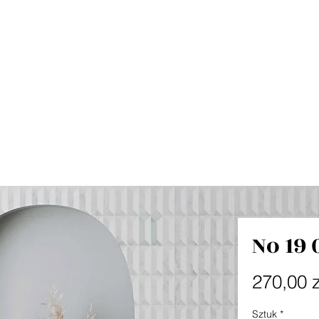
No 19 
270,00 z
Sztuk
*