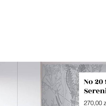
No 20 
Seren
270,00 z