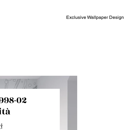
Exclusive Wallpaper Design
998-02
ità
Cena
ł