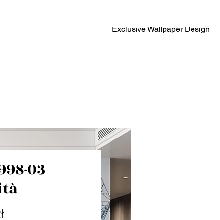
Exclusive Wallpaper Design
998-03
ità
Cena
ł