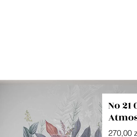
No 21 
Atmo
270,00 z