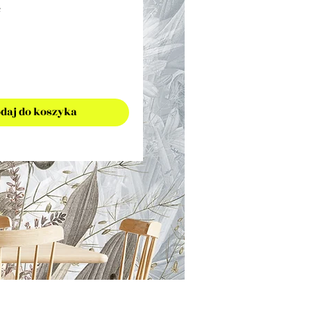
²
daj do koszyka