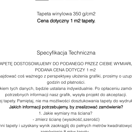
Tapeta winylowa 350 g/cm2
Cena dotyczny 1 m2 tapety.
o wyceny należy podać ilość metrów kwadratowych na ścianie
projekcie.
Każdy projekt zostanie dopasowany do indywidualnych
Specyfikacja Techniczna
wymiarów.
Przed realizacją zamówienia wysyłamy projekt wykonawczy d
TAPETĘ DOSTOSOWUJEMY DO PODANEGO PRZEZ CIEBIE WYMIARU
akceptacji z podziałem tepety na bryty, ewentualną korektą
PODANA CENA DOTYCZY 1 m2
znajdować coś ważnego z perspektywy ułożenia grafiki, prosimy o uzup
wymiarów, oraz próbkę kolorystyczną wybranego wzoru tapety
godzin od płatności.
em tych danych, będzie ustalana indywidualnie. Po opłaceniu zamów
Nasz konsultant poprowadzi całość relizacji.
potrzebnych informacji nasz grafik, wysyła projekt do akceptacji.
Istnieje możliwośc zamówienia tapety z montażem.
ej tapety. Pamiętaj, nie ma możliwości dosztukowania tapety do wyd
Informacje u dystybutora pod numerem +48 695 102 102
Jakich informacji potrzebujemy, by zrealizować zamówienie?
lub mailowo: office@whatthewall.pl
1. Jakie wymiary ma ściana?
- zmierz ścianę (wysokość,szerość)
chni tapety i uzyskany wynik zaokrąglij do pełnych metrów kwadratow
Podstawowy wymiar tapety:
zamówienie 8 mkw tapety.