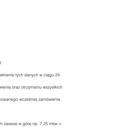
/w
o
.
ełnienie tych danych w ciągu 24
.
ienia oraz otrzymaniu wszystkich
rukowanego wcześniej zamówienia.
ych zawsze w górę np. 7,25 mkw =