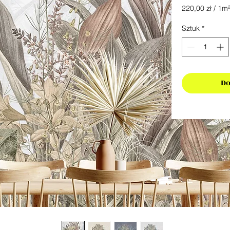
220,00 zł
/
1m
220,00 zł
za
Sztuk
*
1
Metr
kwadratowy
Do