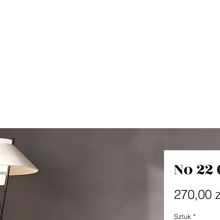
No 22 
270,00 z
Sztuk
*