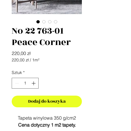
No 22 763-01
Peace Corner
Cena
220,00 zł
220,00 zł
/
1m²
220,00 zł
za
Sztuk
*
1
Metr
kwadratowy
Dodaj do koszyka
Tapeta winylowa 350 g/cm2
Cena dotyczny 1 m2 tapety.