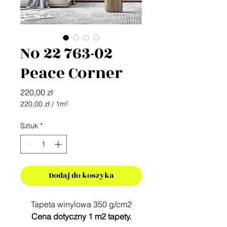
No 22 763-02
Peace Corner
Cena
220,00 zł
220,00 zł
/
1m²
220,00 zł
za
Sztuk
*
1
Metr
kwadratowy
Dodaj do koszyka
Tapeta winylowa 350 g/cm2
Cena dotyczny 1 m2 tapety.