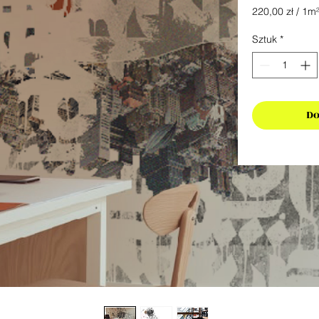
220,00 zł
/
1m
220,00 zł
za
Sztuk
*
1
Metr
kwadratowy
Do