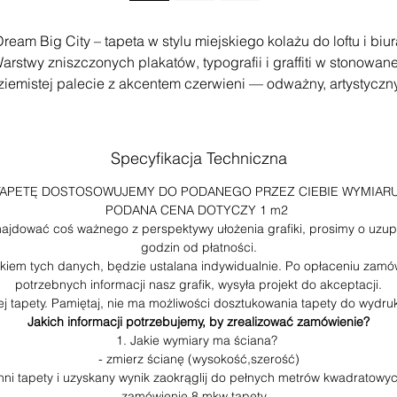
ream Big City – tapeta w stylu miejskiego kolażu do loftu i biur
arstwy zniszczonych plakatów, typografii i graffiti w stonowane
ziemistej palecie z akcentem czerwieni — odważny, artystyczn
charakter dla wnętrz z duszą.
Idealna do: loftu, biura, pokoju w stylu industrialnym
Specyfikacja Techniczna
Styl: urban, industrialny, artystyczny
Materiał: tapeta winylowa premium
TAPETĘ DOSTOSOWUJEMY DO PODANEGO PRZEZ CIEBIE WYMIARU
Format: druk na wymiar, cena za 1m²
PODANA CENA DOTYCZY 1 m2
znajdować coś ważnego z perspektywy ułożenia grafiki, prosimy o uzup
Montaż: montaż na klej tapetowy — wskazany fachowiec przy
godzin od płatności.
większych powierzchniach
em tych danych, będzie ustalana indywidualnie. Po opłaceniu zamów
potrzebnych informacji nasz grafik, wysyła projekt do akceptacji.
Niepewny efektu na Twojej ścianie? Zamów próbkę A4 przed
ej tapety. Pamiętaj, nie ma możliwości dosztukowania tapety do wyd
zakupem całej tapety →
Jakich informacji potrzebujemy, by zrealizować zamówienie?
1. Jakie wymiary ma ściana?
- zmierz ścianę (wysokość,szerość)
Tapeta winylowa 350 g/cm2
chni tapety i uzyskany wynik zaokrąglij do pełnych metrów kwadratow
Cena dotyczny 1 m2 tapety.
zamówienie 8 mkw tapety.