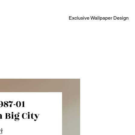
Exclusive Wallpaper Design
987-01
 Big City
Cena
ł