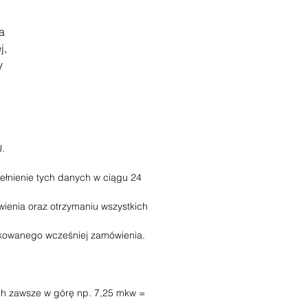
a
j,
y
.
ełnienie tych danych w ciągu 24
ienia oraz otrzymaniu wszystkich
rukowanego wcześniej zamówienia.
ych zawsze w górę np. 7,25 mkw =