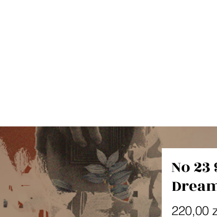
No 23 
Dream
220,00 z