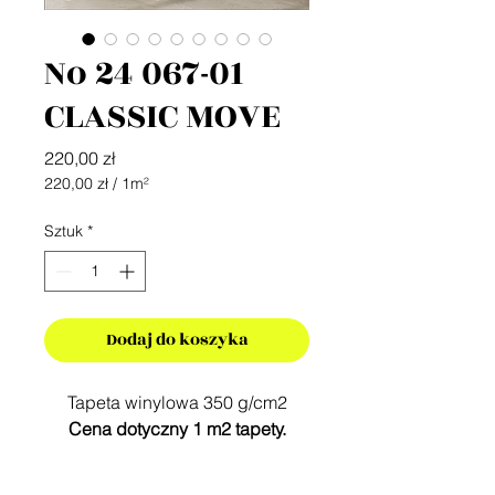
No 24 067-01
CLASSIC MOVE
Cena
220,00 zł
220,00 zł
/
1m²
220,00 zł
za
Sztuk
*
1
Metr
kwadratowy
Dodaj do koszyka
Tapeta winylowa 350 g/cm2
Cena dotyczny 1 m2 tapety.
Do wyceny należy podać