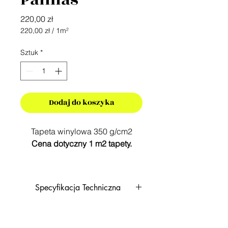
Cena
220,00 zł
220,00 zł
/
1m²
220,00 zł
za
Sztuk
*
1
Metr
kwadratowy
Dodaj do koszyka
Tapeta winylowa 350 g/cm2
Cena dotyczny 1 m2 tapety.
Do wyceny należy podać
ilość metrów kwadratowych na
Specyfikacja Techniczna
ścianie/w projekcie.
Każdy projekt zostanie
TAPETĘ DOSTOSOWUJEMY DO
dopasowany do indywidualnych
PODANEGO PRZEZ CIEBIE