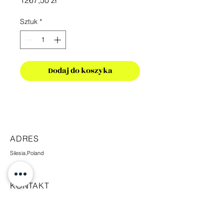
1267,50 zł
Sztuk
*
Dodaj do koszyka
ADRES
Silesia,Poland
KONTAKT
+48 665 448 338