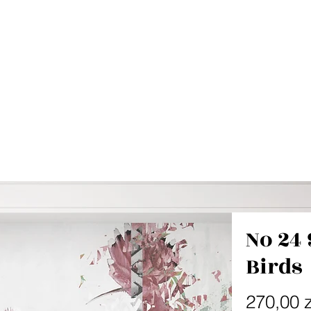
No 24 
Birds
270,00 z