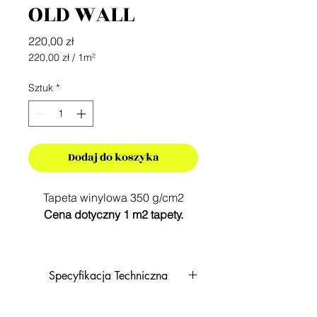
OLD WALL
Cena
220,00 zł
220,00 zł
/
1m²
220,00 zł
za
Sztuk
*
1
Metr
kwadratowy
Dodaj do koszyka
Tapeta winylowa 350 g/cm2
Cena dotyczny 1 m2 tapety.
Do wyceny należy podać
ilość metrów kwadratowych na
Specyfikacja Techniczna
ścianie/w projekcie.
Każdy projekt zostanie
TAPETĘ DOSTOSOWUJEMY DO
dopasowany do indywidualnych