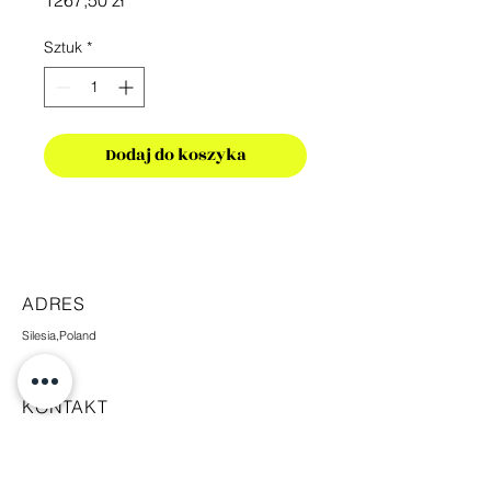
1267,50 zł
Sztuk
*
Dodaj do koszyka
ADRES
Silesia,Poland
KONTAKT
+48 665 448 338