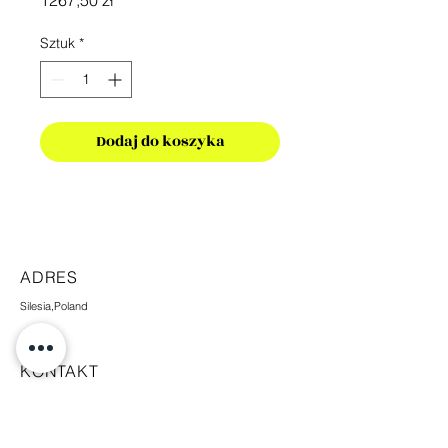
1267,50 zł
Sztuk
*
Dodaj do koszyka
ADRES
Silesia,Poland
KONTAKT
+48 665 448 338