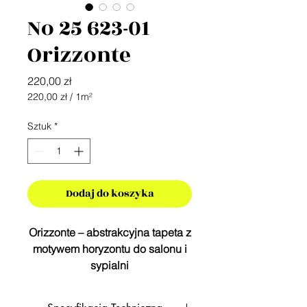
No 25 623-01
Orizzonte
Cena
220,00 zł
220,00 zł
/
1m²
220,00 zł
za
Sztuk
*
1
Metr
kwadratowy
Dodaj do koszyka
Orizzonte – abstrakcyjna tapeta z
motywem horyzontu do salonu i
sypialni
Łagodne, przyćmione pasy
przywołują wrażenie patrzenia na