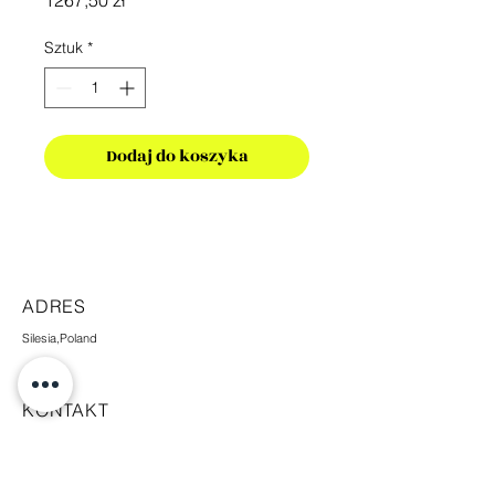
1267,50 zł
Sztuk
*
Dodaj do koszyka
ADRES
Silesia,Poland
KONTAKT
+48 665 448 338